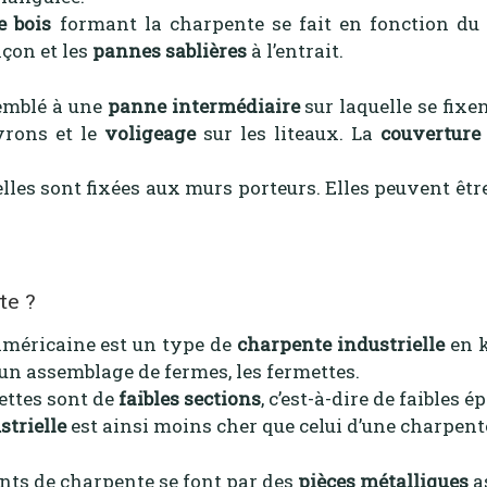
e bois
formant la charpente se fait en fonction du
nçon et les
pannes sablières
à l’entrait.
emblé à une
panne intermédiaire
sur laquelle se fixe
vrons et le
voligeage
sur les liteaux. La
couverture 
lles sont fixées aux murs porteurs. Elles peuvent êt
te ?
méricaine est un type de
charpente industrielle
en k
 un assemblage de fermes, les fermettes.
ettes sont de
faibles sections
, c’est-à-dire de faibles é
strielle
est ainsi moins cher que celui d’une charpente
ts de charpente se font par des
pièces métalliques
a