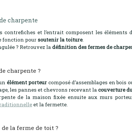
 de charpente
 les contrefiches et l’entrait composent les éléments
e fonction pour
soutenir la toiture
.
ngulée ? Retrouvez la
définition des fermes de charpe
de charpente ?
 un
é
lément porteur
composé d’assemblages en bois ou
îtage, les pannes et chevrons recevant la
couverture du
rpente de la maison fixée ensuite aux murs porteur
raditionnelle
et la fermette.
de la ferme de toit ?