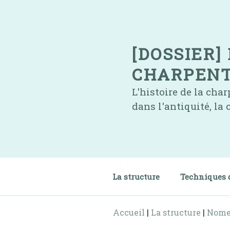
Skip
to
content
[DOSSIER]
CHARPENT
L'histoire de la cha
dans l'antiquité, la
La structure
Techniques 
Accueil
|
La structure
|
Nome